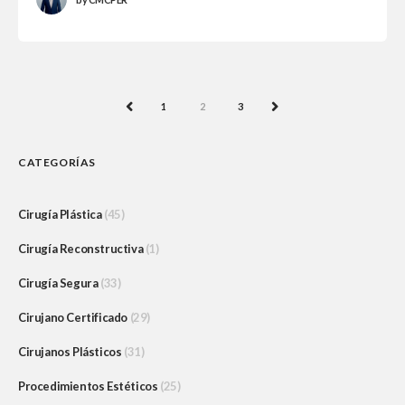
1
2
3
PREV
NEXT
CATEGORÍAS
Cirugía Plástica
(45)
Cirugía Reconstructiva
(1)
Cirugía Segura
(33)
Cirujano Certificado
(29)
Cirujanos Plásticos
(31)
Procedimientos Estéticos
(25)