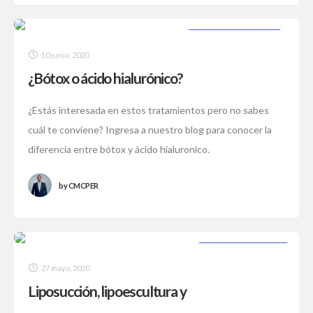
CIRUGÍA PLÁSTICA
10 junio, 2020
¿Bótox o ácido hialurónico?
¿Estás interesada en estos tratamientos pero no sabes
cuál te conviene? Ingresa a nuestro blog para conocer la
diferencia entre bótox y ácido hialuronico.
by
CMCPER
CIRUGÍA SEGURA
27 mayo, 2020
Liposucción, lipoescultura y
abdominoplastia, ¿sabes la diferencia?