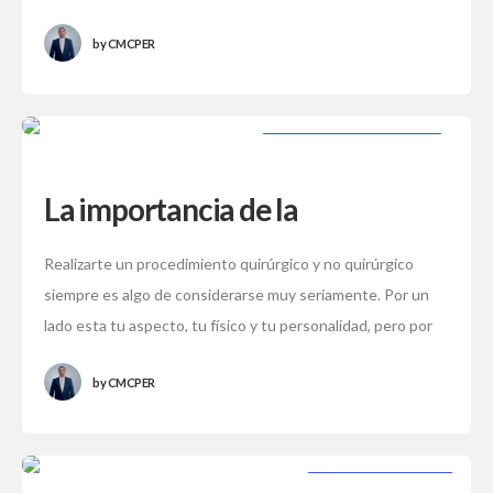
entre estos dos procedimientos?. Abdominoplastía: Es
by
CMCPER
una
CIRUJANO CERTIFICADO
La importancia de la
Certificación
Realizarte un procedimiento quirúrgico y no quirúrgico
siempre es algo de considerarse muy seriamente. Por un
lado esta tu aspecto, tu físico y tu personalidad, pero por
otro esta tu
by
CMCPER
CIRUGÍA PLÁSTICA