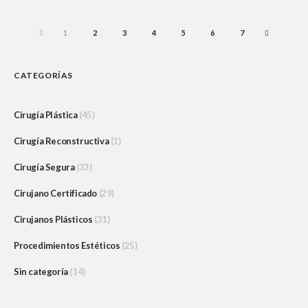
PREV
1
2
3
4
5
6
7
NEXT
CATEGORÍAS
Cirugía Plástica
(45)
Cirugía Reconstructiva
(1)
Cirugía Segura
(33)
Cirujano Certificado
(29)
Cirujanos Plásticos
(31)
Procedimientos Estéticos
(25)
Sin categoría
(14)