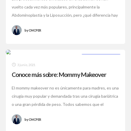
vuelto cada vez más populares, principalmente la
Abdominoplastía y la Liposucción, pero ¿qué diferencia hay
entre estos dos procedimientos?. Abdominoplastía: Es
by
CMCPER
una
CIRUGÍA PLÁSTICA
3 junio, 2021
Conoce más sobre: Mommy Makeover
El mommy makeover no es únicamente para madres, es una
cirugía muy popular y demandada tras una cirugía bariátrica
o una gran pérdida de peso. Todos sabemos que el
embarazo
by
CMCPER