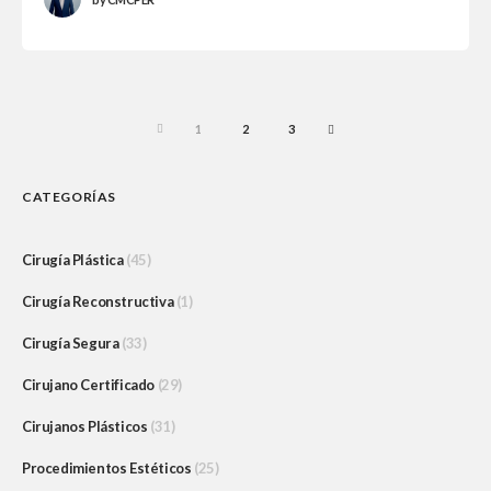
PREV
1
2
3
NEXT
CATEGORÍAS
Cirugía Plástica
(45)
Cirugía Reconstructiva
(1)
Cirugía Segura
(33)
Cirujano Certificado
(29)
Cirujanos Plásticos
(31)
Procedimientos Estéticos
(25)