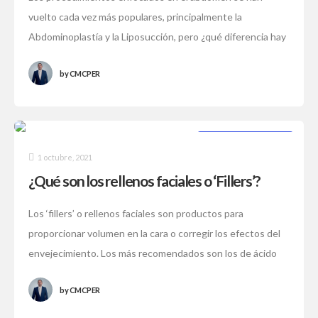
vuelto cada vez más populares, principalmente la
Abdominoplastía y la Liposucción, pero ¿qué diferencia hay
entre estos dos procedimientos?. Abdominoplastía: Es
by
CMCPER
una
CIRUGÍA PLÁSTICA
1 octubre, 2021
¿Qué son los rellenos faciales o ‘Fillers’?
Los ‘fillers’ o rellenos faciales son productos para
proporcionar volumen en la cara o corregir los efectos del
envejecimiento. Los más recomendados son los de ácido
hialurónico y se aplican
by
CMCPER