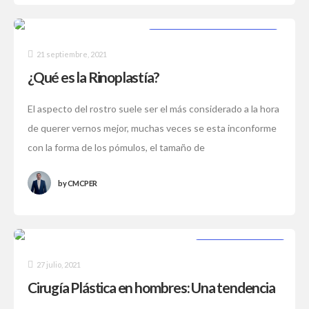
PROCEDIMIENTOS ESTÉTICOS
21 septiembre, 2021
¿Qué es la Rinoplastía?
El aspecto del rostro suele ser el más considerado a la hora
de querer vernos mejor, muchas veces se esta inconforme
con la forma de los pómulos, el tamaño de
by
CMCPER
CIRUGÍA SEGURA
27 julio, 2021
Cirugía Plástica en hombres: Una tendencia
que va en aumento