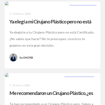
SIN CATEGORÍA
2 febrero, 2020
Ya elegí a mi Cirujano Plástico pero no está
Certificado. ¿Qué hago?
Ya elegiste a tu Cirujano Plástico pero no está Certificado,
¿No sabes que hacer? No te preocupes, nosotros te
guíamos en esta gran decisión.
by
CMCPER
CIRUGÍA SEGURA
23 enero, 2020
Me recomendaron un Cirujano Plástico, ¿es
seguro?
Te han recomendado a un Cirujano Plástico pero ¿Sabes a