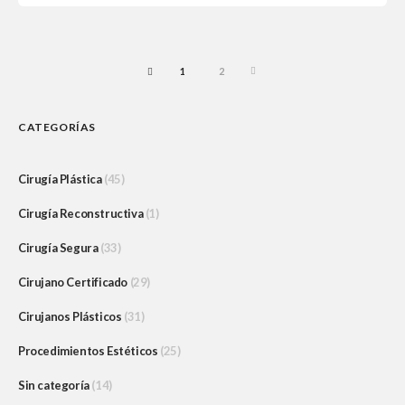
1
2
NEXT
PREV
CATEGORÍAS
Cirugía Plástica
(45)
Cirugía Reconstructiva
(1)
Cirugía Segura
(33)
Cirujano Certificado
(29)
Cirujanos Plásticos
(31)
Procedimientos Estéticos
(25)
Sin categoría
(14)